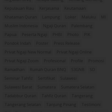
Kepulauan Riau
Kerjasama
Keutamaan
Khataman Quran
Lampung
Loker
Maluku
MI
Muslim Indonesia
Ngaji Quran
Palembang
Papua
Peserta Ngaji
PHBI
Photo
PIK
Pondok Indah
Poster
Press Release
Privat Ngaji New Normal
Privat Ngaji Online
Privat Ngaji Zoom
Profesional
Profile
Promosi
Ramadhan
Rumah Quran BNQ
S3GNB
SD
Seminar Tahfiz
Sertifikat
Sulawesi
Sulawesi Barat
Sumatera
Sumatera Selatan
Tadabbur Quran
Tahfiz Quran
Tangerang
Tangerang Selatan
Tanjung Pinang
Testimoni