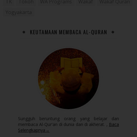
TK
Tokoh
WA Programs
Wakaf
Wakaf Quran
Yogyakarta
KEUTAMAAN MEMBACA AL-QURAN
Sungguh beruntung orang yang belajar dan
membaca Al-Qur'an di dunia dan di akherat. ,
Baca
Selengkapnya→