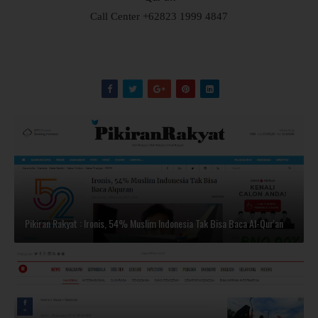
Call Center +6
2823 1999 4847
Pikiran Rakyat : Ironis, 54% Muslim Indonesia Tak Bisa Baca Al-Qur'an