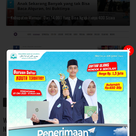
Kabupaten Mamuju : Dari 14.000 Yang Bisa Ngaji Hanya 400 Siswa
X
Kementerian Agama : Indeks Literasi Al-Quran Siswa SMA 2,44
Posting Lebih Baru
Posting Lama
Wujudkan Anak Hafiz 30 Juz Bersanad & Kuliah Ke Luar
Negeri