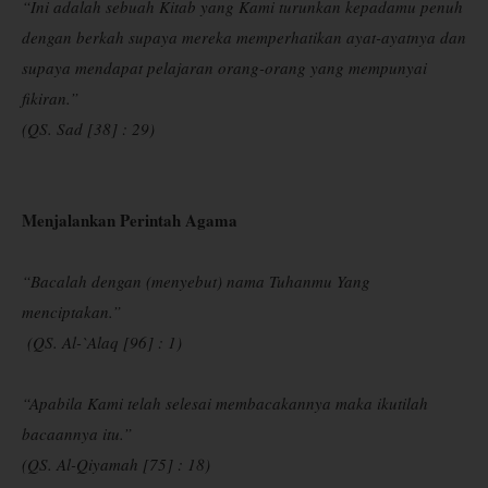
“Ini adalah sebuah Kitab yang Kami turunkan kepadamu penuh
dengan berkah supaya mereka memperhatikan ayat-ayatnya dan
supaya mendapat pelajaran orang-orang yang mempunyai
fikiran.”
(QS. Sad [38] : 29)
Menjalankan Perintah Agama
“Bacalah dengan (menyebut) nama Tuhanmu Yang
menciptakan.”
(QS. Al-`Alaq [96] : 1)
“Apabila Kami telah selesai membacakannya maka ikutilah
bacaannya itu.”
(QS. Al-Qiyamah [75] : 18)