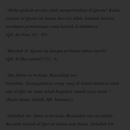
“Maka apakah mereka tidak memperhatikan Al Quran? Kalau
kiranya Al Quran itu bukan dari sisi Allah, tentulah mereka
mendapat pertentangan yang banyak di dalamnya.”
(QS. An-Nisa' [4] : 82)
“Bacalah Al -Quran itu dengan perlahan-lahan (tartil).”
(QS. Al-Muzzammil [73] : 4)
“Ibn Abbas ra berkata: Rasulullah saw
bersabda:
Sesungguhnya orang yang di dalam dadanya tidak
ada al-Qur’an sama sekali bagaikan rumah yang rusak.
"
(Hadis hasan
shahih
, HR. Turmudzi)
“Abdullah ibn ‘Amru ra berkata: Rasulullah saw bersabda:
Bacalah seluruh al-Qur’an dalam satu bulan. Abdullah bin