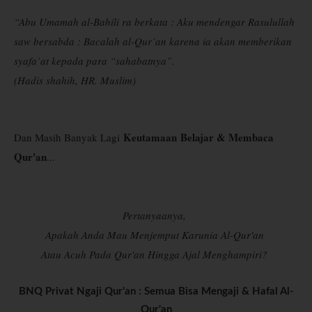
“Abu Umamah al-Bahili ra berkata : Aku mendengar Rasulullah
saw bersabda : Bacalah al-Qur’an karena ia akan memberikan
syafa’at kepada para “sahabatnya”.
(Hadis shahih, HR. Muslim)
Keutamaan
Belajar & Membaca
Dan Masih Banyak Lagi
Qur'an
...
Pertanyaanya,
Apakah Anda Mau Menjemput Karunia Al-Qur'an
Atau Acuh Pada Qur'an Hingga Ajal Menghampiri?
BNQ Privat Ngaji Qur'an : Semua Bisa Mengaji & Hafal Al-
Qur'an