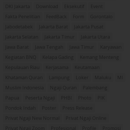
DKI Jakarta
Download
Eksekutif
Event
Fakta Penelitian
FeedBack
Form
Gorontalo
Jabodetabek
Jakarta Barat
Jakarta Pusat
Jakarta Selatan
Jakarta Timur
Jakarta Utara
Jawa Barat
Jawa Tengah
Jawa Timur
Karyawan
Kegiatan BNQ
Kelapa Gading
Kemang Menteng
Kepulauan Riau
Kerjasama
Keutamaan
Khataman Quran
Lampung
Loker
Maluku
MI
Muslim Indonesia
Ngaji Quran
Palembang
Papua
Peserta Ngaji
PHBI
Photo
PIK
Pondok Indah
Poster
Press Release
Privat Ngaji New Normal
Privat Ngaji Online
Privat Ngaji Zoom
Profesional
Profile
Promosi