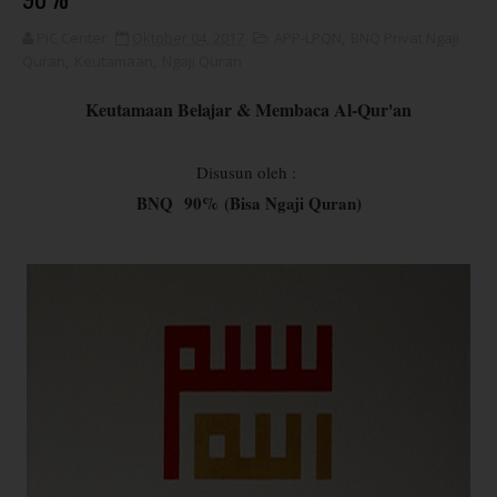
PIC Center
Oktober 04, 2017
APP-LPQN
,
BNQ Privat Ngaji
Quran
,
Keutamaan
,
Ngaji Quran
Keutamaan Belajar & Membaca Al-Qur'an
Disusun oleh :
BNQ
90%
(Bisa Ngaji Quran)