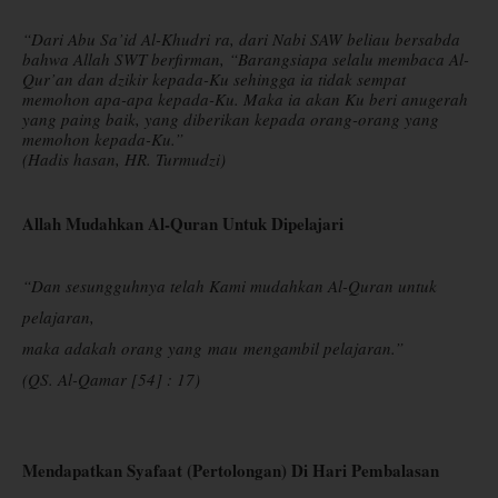
“Dari Abu Sa’id Al-Khudri ra, dari Nabi SAW beliau bersabda
bahwa Allah SWT berfirman, “Barangsiapa selalu membaca Al-
Qur’an dan dzikir kepada-Ku sehingga ia tidak sempat
memohon apa-apa kepada-Ku. Maka ia akan Ku beri anugerah
yang paing baik, yang diberikan kepada orang-orang yang
memohon kepada-Ku.”
(Hadis hasan, HR. Turmudzi)
Allah Mudahkan Al-Quran Untuk Dipelajari
“Dan sesungguhnya telah Kami mudahkan Al-Quran untuk
pelajaran,
maka adakah orang yang
mau
mengambil pelajaran.”
(QS. Al-Qamar [54] : 17)
Mendapatkan Syafaat (Pertolongan) Di Hari Pembalasan