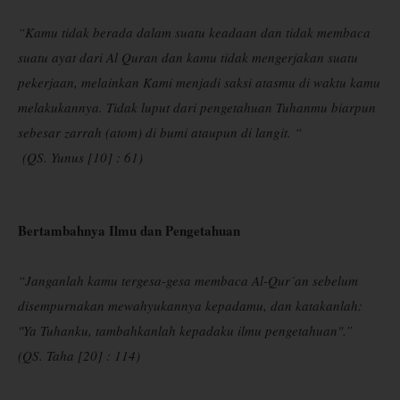
“Kamu tidak berada dalam suatu keadaan dan tidak membaca
suatu ayat dari Al Quran dan kamu tidak mengerjakan suatu
pekerjaan, melainkan Kami menjadi saksi atasmu di waktu kamu
melakukannya. Tidak luput dari pengetahuan Tuhanmu biarpun
sebesar zarrah (atom) di bumi ataupun di langit. “
(QS. Yunus [10] : 61)
Bertambahnya Ilmu dan Pengetahuan
“Janganlah kamu tergesa-gesa membaca Al-Qur´an sebelum
disempurnakan mewahyukannya kepadamu, dan katakanlah:
"Ya Tuhanku, tambahkanlah kepadaku ilmu pengetahuan".”
(QS. Taha [20] : 114)