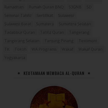
Ramadhan
Rumah Quran BNQ
S3GNB
SD
Seminar Tahfiz
Sertifikat
Sulawesi
Sulawesi Barat
Sumatera
Sumatera Selatan
Tadabbur Quran
Tahfiz Quran
Tangerang
Tangerang Selatan
Tanjung Pinang
Testimoni
TK
Tokoh
WA Programs
Wakaf
Wakaf Quran
Yogyakarta
KEUTAMAAN MEMBACA AL-QURAN