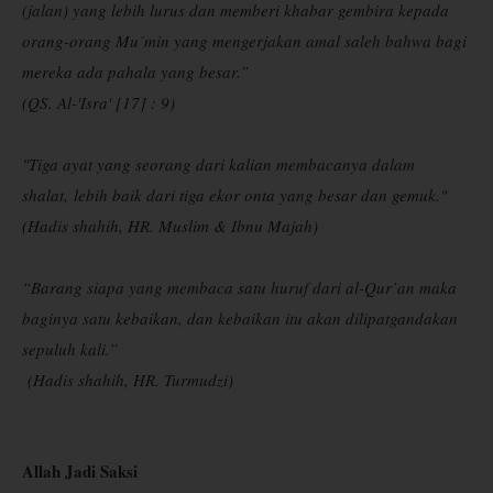
(jalan) yang lebih lurus dan memberi khabar gembira kepada
orang-orang Mu´min yang mengerjakan amal saleh bahwa bagi
mereka ada pahala yang besar.”
(QS. Al-'Isra' [17] : 9)
"
Tiga ayat yang seorang dari kalian membacanya dalam
shalat,
lebih baik dari tiga ekor onta yang besar dan gemuk.
"
(Hadis shahih, HR. Muslim & Ibnu Majah)
“Barang siapa yang membaca satu huruf dari al-Qur’an maka
baginya satu kebaikan, dan kebaikan itu akan dilipatgandakan
sepuluh kali.”
(Hadis shahih, HR. Turmudzi)
Allah Jadi Saksi