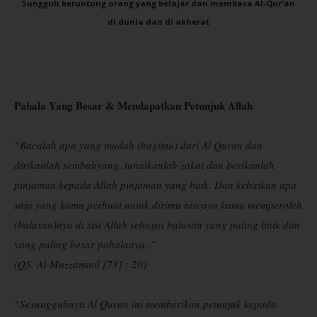
Sungguh beruntung orang yang belajar dan membaca Al-Qur'an
di dunia dan di akherat
Pahala Yang Besar & Mendapatkan Petunjuk Allah
“Bacalah apa yang mudah (bagimu) dari Al Quran dan
dirikanlah sembahyang, tunaikanlah zakat dan berikanlah
pinjaman kepada Allah pinjaman yang baik. Dan kebaikan apa
saja yang kamu perbuat untuk dirimu niscaya kamu memperoleh
(balasan)nya di sisi Allah sebagai balasan yang paling baik dan
yang paling besar pahalanya..”
(
QS. Al-Muzzammil [73] : 20)
“Sesungguhnya Al Quran ini memberikan petunjuk kepada